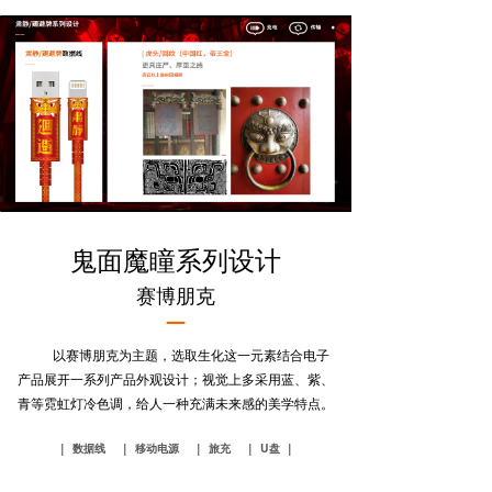
鬼
面
魔
瞳系列设计
赛
博
朋克
—
以赛博朋克为主题，选取生化这一元素结合电子
产品展开一系列产品外观设计；
视觉上多采用蓝、紫、
。
青等霓虹灯冷色调，
给人一种充满未来感的美学特点
| 数据线
| 移动电源
| 旅充
| U盘 |