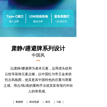
肃静/廽避
牌系列设计
中国风
—
以肃静/廽避牌为基本元素，运用虎头纹和
云纹等装饰元素点缀，以中国红与帝王金来烘
托古风氛围，使其更具中国特色的庄重与厚重
之感。用点/线/面的重构手法使其富有现代年轻
人的审美感。
| 数据线
| 移动电源
| 旅充
| U盘 |