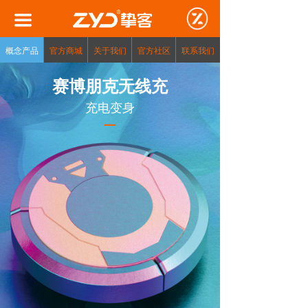
끀
概念产品
官方商城
关于我们
官方社区
联系我们
赛
博朋克无线充
充电变身
—