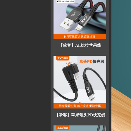
【挚客】AL抗拉苹果线
【挚客】苹果弯头PD快充线